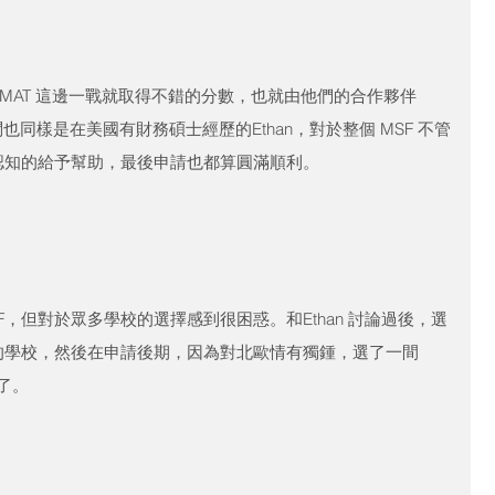
z GMAT 這邊一戰就取得不錯的分數，也就由他們的合作夥伴
問也同樣是在美國有財務碩士經歷的Ethan，對於整個 MSF 不管
認知的給予幫助，最後申請也都算圓滿順利。
，但對於眾多學校的選擇感到很困惑。和Ethan 討論過後，選
的學校，然後在申請後期，因為對北歐情有獨鍾，選了一間
了。