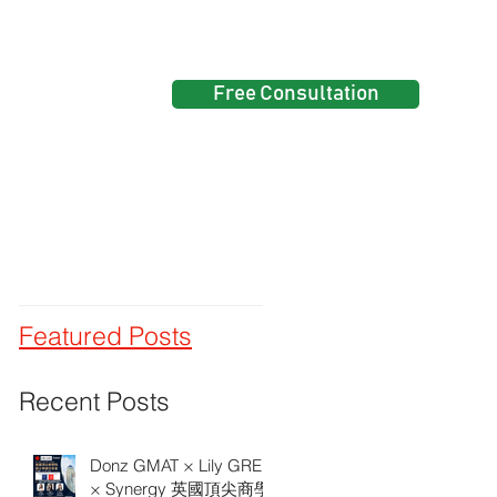
Free Consultation
Events
Featured Posts
Recent Posts
Donz GMAT × Lily GRE
× Synergy 英國頂尖商學