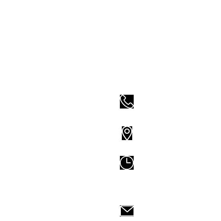
Don't j
0960139896 / 02-3
地址:
台北市羅
100
星期二到五
12:00-
星期六、日
10:00-
synergyedu.service