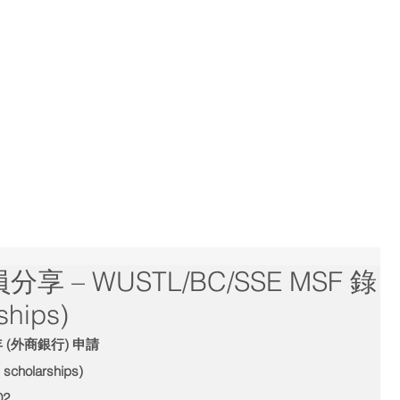
Home
Consultants
Services
Results
員分享 – WUSTL/BC/SSE MSF 錄
ships)
(外商銀行) 申請
scholarships)
02