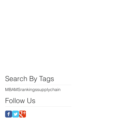
Search By Tags
MBA
MS
rankings
supplychain
Follow Us