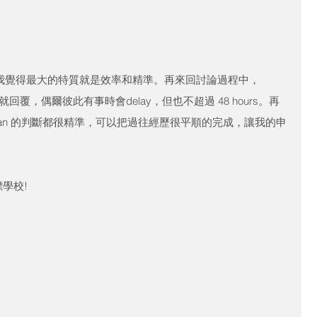
感想，我覺得最大的特質就是效率和精準。再來回討論過程中，
urs 內就回覆，偶爾彼此有事時會delay，但也不超過 48 hours。再
han 的判斷都很精準，可以把過往經歷很平順的完成，讓我的申
學校! 