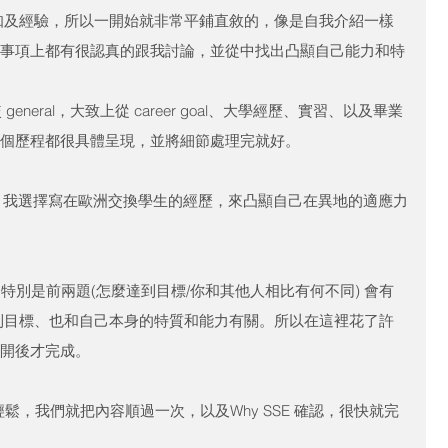
知及經驗，所以一開始就非常平鋪直敘的，像是自我介紹一樣
個工作事項上都有很認真的跟我討論，並從中找出凸顯自己能力和特
 general，大致上從 career goal、大學經歷、實習、以及畢業
F，每個歷程都很具體呈現，並將細節處理完就好。
n 討論後，我選擇寫在歐洲交換學生的經歷，來凸顯自己在異地的適應力
點，特別是前兩題(怎麼達到目標/你和其他人相比有何不同) 會有
到目標、也和自己本身的特質和能力有關。所以在這裡花了許
分開後才完成。
輕鬆，我們就把內容順過一次，以及Why SSE 確認，很快就完