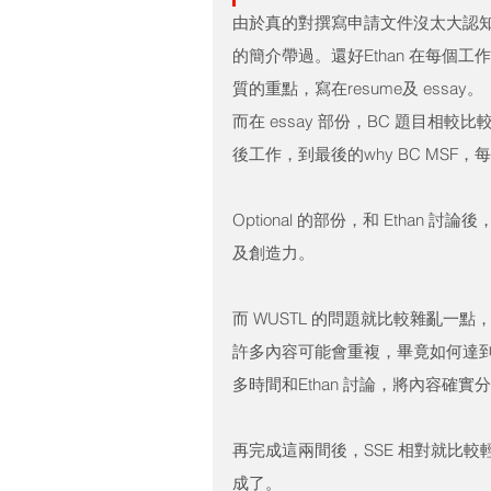
由於真的對撰寫申請文件沒太大認
的簡介帶過。還好Ethan 在每
質的重點，寫在resume及 essay。
而在 essay 部份，BC 題目相較比較
後工作，到最後的why BC MS
Optional 的部份，和 Etha
及創造力。
而 WUSTL 的問題就比較雜亂一
許多內容可能會重複，畢竟如何達
多時間和Ethan 討論，將內容確實
再完成這兩間後，SSE 相對就比較
成了。