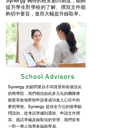
獨特的校友顧問制度，能夠
Synergy
提升學生對學校的了解、撰寫文件能
夠切中要旨，進而大幅提升錄取率。
School Advisors
的顧問來自不同背景和各個頂尖
Synergy
的商學院，我們相信如此多元化的團隊將
能更有效地幫助申請者成功進入心目中的
夢想學校。
提供全方位的留學顧
Synergy
問諮詢，從考試準備到選校、
申請文件
撰
寫、面試準備及錄取信的管理，我們皆有
一對一專人指導來協助學員。