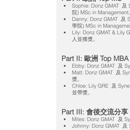
Sophie: Donz GMAT 
院) MSc in Managemen
Danny: Donz GMAT  
學院) MSc in Manageme
Lily: Donz GMAT &
人並獲獎。
Part II: 歐洲 Top MBA
Ebby: Donz GMAT  
Matt: Donz GMAT  及
獎。
Chloe: Lily GRE  及 S
並帶獎。
Part III: 會後交流分享
Miles: Donz GMAT  及
Johnny: Donz GMAT