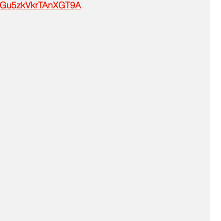
e/TGu5zkVkrTAnXGT9A