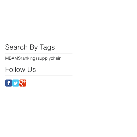
Search By Tags
MBA
MS
rankings
supplychain
Follow Us
 Future.