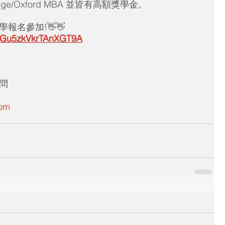
ridge/Oxford MBA 並皆有高額獎學金。
報名參加!👋👋
e/TGu5zkVkrTAnXGT9A
問
com