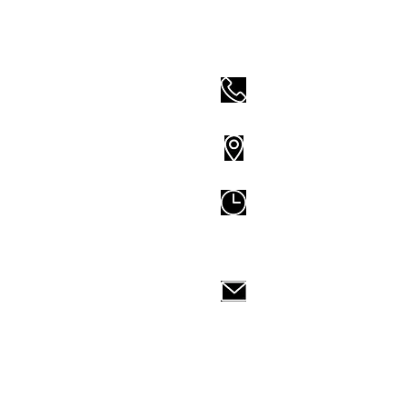
0960139896 / 02-3
地址:
台北市羅
100
星期二到五
12:00-
星期六、日
10:00-
synergyedu.service
請先填寫
Free Consulta
若有其他問題，歡迎來