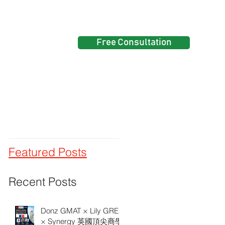
Free Consultation
Events
Featured Posts
Recent Posts
Donz GMAT × Lily GRE
× Synergy 英國頂尖商學