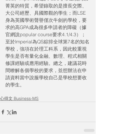
菁英的特質，希望錄取的是擅長交際、
大公司經歷、具國際觀的學生；而LSE
身為英國學術聲譽僅次牛劍的學校，要
求的高GPA成為很多申請者的障礙（據
官網說popular course要求4.1/4.3）；
至於Imperial為QS綜排全球第7名的知名
學校，強項在於理工科系，因此較重視
學生是否有量化金融、數理、程式相關
修課經驗或應用經驗。總之，建議花時
間瞭解各個學校的要求，並想辦法在申
請資料當中說服學校自己是學校想要收
的學生。
心得文 Business-MS