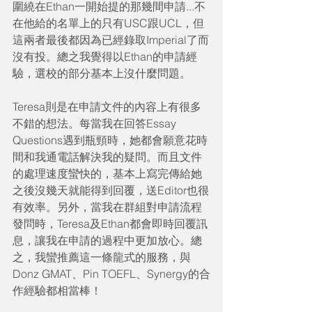
圍繞在Ethan一開始提的那幾間申請...不
在他給的名單上的只有USC跟UCL，但
這兩者最後都因為已經錄取Imperial了而
沒有投。總之我覺得以Ethan的申請經
驗，選校的部分基本上沒什麼問題。
Teresa則是在申請文件的內容上有很多
不錯的想法。每當我在回答Essay 
Questions遇到瓶頸時，她都會願意花時
間和我通電話解決我的疑問。而且文件
的處理速度蠻快的，基本上寫完傳給她
之後沒幾天就能得到回覆，送Editor也很
有效率。另外，當我在群組對申請流程
發問時，Teresa及Ethan都會即時回覆訊
息，讓我在申請的過程中更加放心。總
之，我蠻推薦這一條龍式的服務，與
Donz GMAT、Pin TOEFL、Synergy的合
作經驗都相當棒！