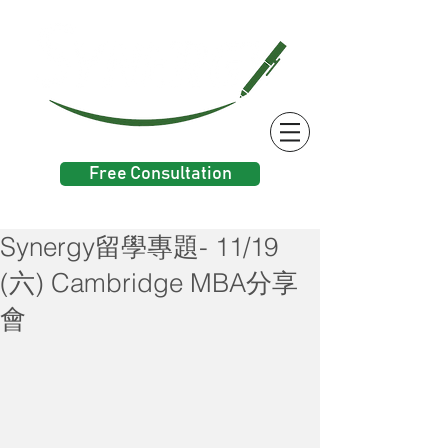
Free Consultation
Synergy留學專題- 11/19
(六) Cambridge MBA分享
會