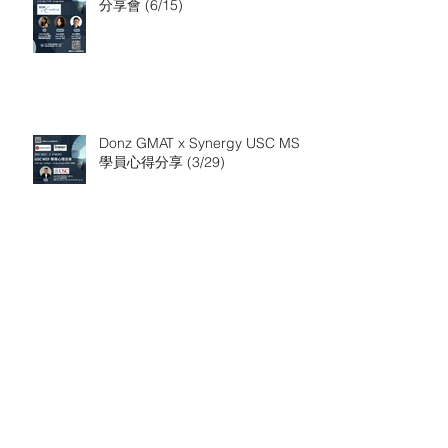
分享會 (6/15)
Donz GMAT x Synergy USC MSF
學員心得分享 (3/29)
【錄取心得】 台大在校應屆畢業
非本科帶獎學金錄取 LBS MFA
(Financial Analysis)，LBS 申請推
Search By Tags
薦 Synergy 顧問
MBA
MS
rankings
supplychain
Follow Us