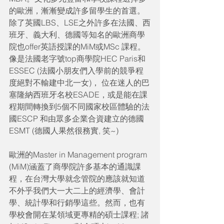
的歐洲，漸漸變成許多留學生的首選。
除了英國LBS、LSE之外許多在法國、西
班牙、義大利、德國等知名的歐洲商學
院也offer英語授課的MiM或MSc 課程。
像是法國老字號top商學院HEC Paris和
ESSEC (法國小朋友們入學前的競爭程
度絕對不輸建中北一女)， 位在迷人的巴
塞隆納西班牙名校ESADE，或是能在課
程期間轉換到5個不同國家校區體驗的法
國ESCP 和由眾多企業合資建立的德國
ESMT (德國人果然很務實, 笑~)
歐洲的Master in Management program 
(MiM)涵蓋了商學院許多基本的通識課
程，在台灣大學就念管院的應該就知道
不外乎我們大一大二上的經濟學、會計
學、統計學和行銷學這些。然而，也有
學校會開在某領域更專精的碩士課程; 諸