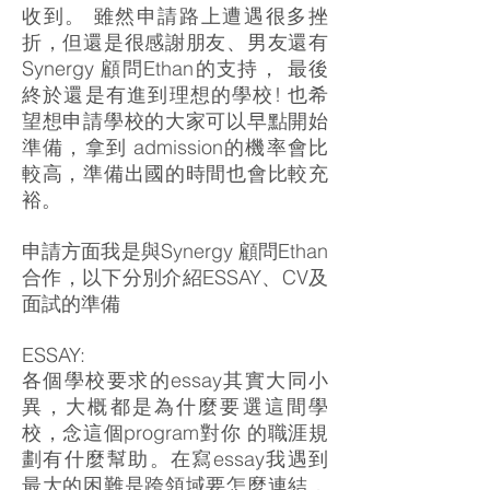
收到。 雖然申請路上遭遇很多挫
折，但還是很感謝朋友、男友還有
Synergy 顧問Ethan的支持， 最後
終於還是有進到理想的學校! 也希
望想申請學校的大家可以早點開始
準備，拿到 admission的機率會比
較高，準備出國的時間也會比較充
裕。
申請方面我是與Synergy 顧問Ethan
合作，以下分別介紹ESSAY、CV及
面試的準備
ESSAY:
各個學校要求的essay其實大同小
異，大概都是為什麼要選這間學
校，念這個program對你 的職涯規
劃有什麼幫助。在寫essay我遇到
最大的困難是跨領域要怎麼連結，