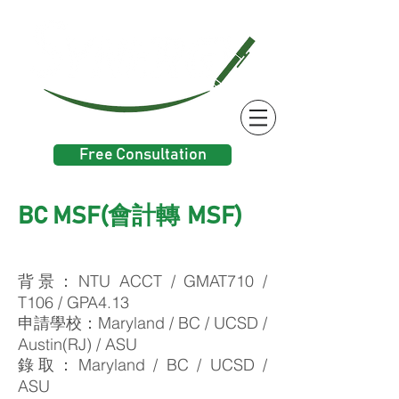
Free Consultation
會計轉
BC MSF(
MSF)
背景：NTU ACCT / GMAT710 /
T106 / GPA4.13
申請學校：Maryland / BC / UCSD /
Austin(RJ) / ASU
錄取：Maryland / BC / UCSD /
ASU