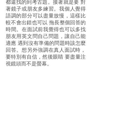
都還找的到考古題。接著就是要 對
著鏡子或朋友多練習。我個人覺得
語調的部分可以盡量放慢，這樣比
較不會出錯也可以 拖長整個回答的
時間。在面試前我覺得也可以多找
朋友用英文問自己問題，讓自己能
適應 遇到沒有準備的問題時該怎麼
回答。想另外強調在真人面試時，
要特別有自信，然後眼睛 要盡量注
視鏡頭而不是螢幕。
其實覺得面試的準備可以從送出資
料後就開始，多用英文想怎麼回答
問題，在收到面試後 就比較不會覺
得很緊張要從0開始準備。然後也要
特別感謝Ethan找了許多校友幫我模
擬面試及問問題!