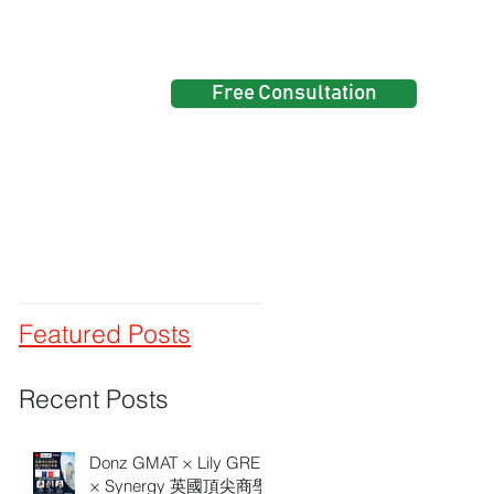
Free Consultation
Events
Featured Posts
Recent Posts
Donz GMAT × Lily GRE
× Synergy 英國頂尖商學