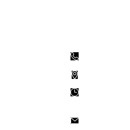
0960139896 / 02-3
地址:
台北市羅
100
星期二到五
12:00-
星期六、日
10:00-
synergyedu.service