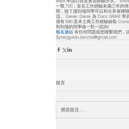
MBA 申請心得及實習經驗分享。
Vinc
一戰 720，並在工作經驗未滿三年的情
間，除了讓到場同學可以和分享者聊聊之
流。
Derek:
Derek 為 Donz GMAT
僅有 690 及本土商工作經驗錄取 Cornell
和到場的同學做一對一諮詢!
報名連結
有任何問題或想聯繫我們，請寫信至 
Synergyedu.service@gmail.com
留言
撰寫留言......