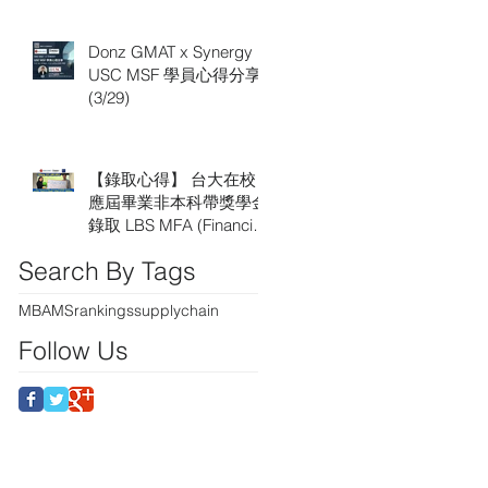
Donz GMAT x Synergy
USC MSF 學員心得分享
(3/29)
【錄取心得】 台大在校
應屆畢業非本科帶獎學金
錄取 LBS MFA (Financial
Analysis)，LBS 申請推薦
Search By Tags
Synergy 顧問
MBA
MS
rankings
supplychain
Follow Us
 Future.