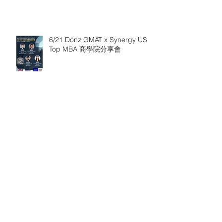
6/21 Donz GMAT x Synergy US
Top MBA 商學院分享會
Donz GMAT x Synergy RSM MBA
分享會 (6/15)
Donz GMAT x Synergy USC MSF
學員心得分享 (3/29)