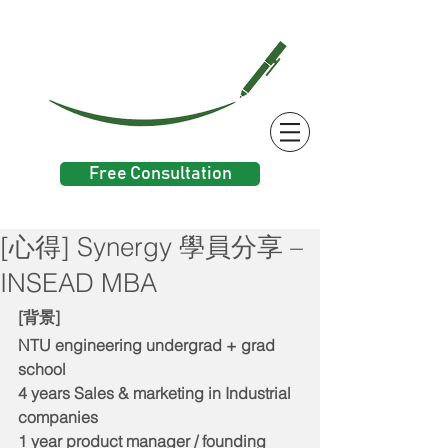
Free Consultation
[心得] Synergy 學員分享 –
INSEAD MBA
[背景] 
NTU engineering undergrad + grad 
school 
4 years Sales & marketing in Industrial 
companies 
1 year product manager / founding 